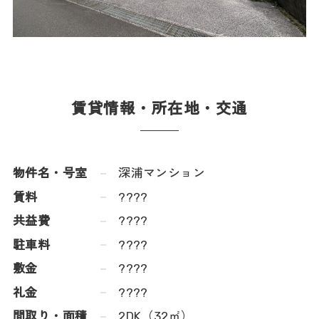
賃貸情報・所在地・交通
物件名・号室
深浦マンション
賃料
????
共益費
????
駐車料
????
敷金
????
礼金
????
間取り・面積
2DK（32㎡）